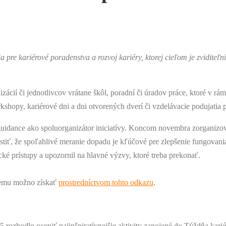
a pre kariérové poradenstva a rozvoj kariéry, ktorej cieľom je zvidite
zácií či jednotlivcov vrátane škôl, poradní či úradov práce, ktoré v rá
shopy, kariérové dni a dni otvorených dverí či vzdelávacie podujatia
guidance ako spoluorganizátor iniciatívy. Koncom novembra zorganizo
stiť, že spoľahlivé meranie dopadu je kľúčové pre zlepšenie fungovani
cké prístupy a upozornil na hlavné výzvy, ktoré treba prekonať.
 nemu možno získať
prostredníctvom tohto odkazu
.
25 rozhodlo oceniť najinšpiratívnejšie aktivity zapojené do Týždňa kar