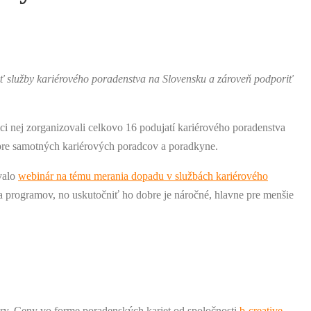
ľniť služby kariérového poradenstva na Slovensku a zároveň podporiť
mci nej zorganizovali celkovo 16 podujatí kariérového poradenstva
 pre samotných kariérových poradcov a poradkyne.
valo
webinár na tému merania dopadu v službách kariérového
a programov, no uskutočniť ho dobre je náročné, hlavne pre menšie
iéry. Ceny vo forme poradenských kariet od spoločnosti
b-creative