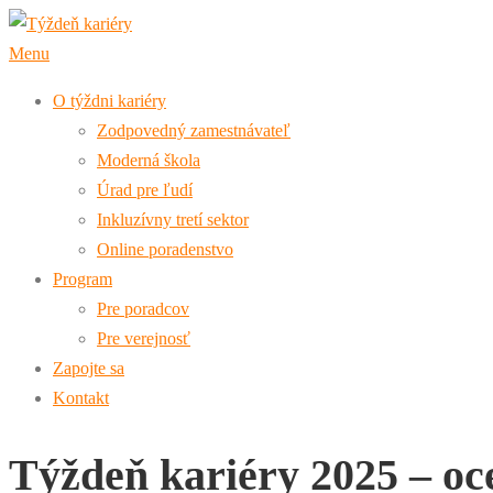
Prejsť
na
Menu
obsah
O týždni kariéry
Zodpovedný zamestnávateľ
Moderná škola
Úrad pre ľudí
Inkluzívny tretí sektor
Online poradenstvo
Program
Pre poradcov
Pre verejnosť
Zapojte sa
Kontakt
Týždeň kariéry 2025 – oce