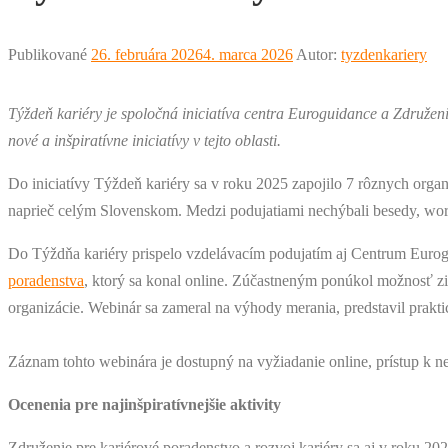
Publikované
26. februára 2026
4. marca 2026
Autor:
tyzdenkariery
Týždeň kariéry je spoločná iniciatíva centra Euroguidance a Združeni
nové a inšpiratívne iniciatívy v tejto oblasti.
Do iniciatívy Týždeň kariéry sa v roku 2025 zapojilo 7 rôznych organi
naprieč celým Slovenskom. Medzi podujatiami nechýbali besedy, work
Do Týždňa kariéry prispelo vzdelávacím podujatím aj Centrum Euro
poradenstva
, ktorý sa konal online. Zúčastneným ponúkol možnosť zi
organizácie. Webinár sa zameral na výhody merania, predstavil prakti
Záznam tohto webinára je dostupný na vyžiadanie online, prístup k
Ocenenia pre najinšpiratívnejšie aktivity
Združenie pre kariérové poradenstvo a rozvoj kariéry sa aj v roku 20