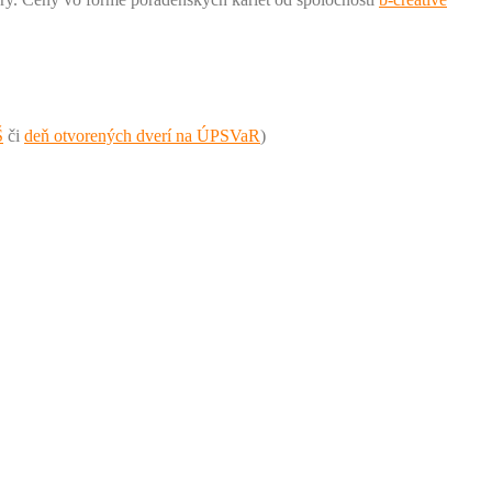
Š
či
deň otvorených dverí na ÚPSVaR
)