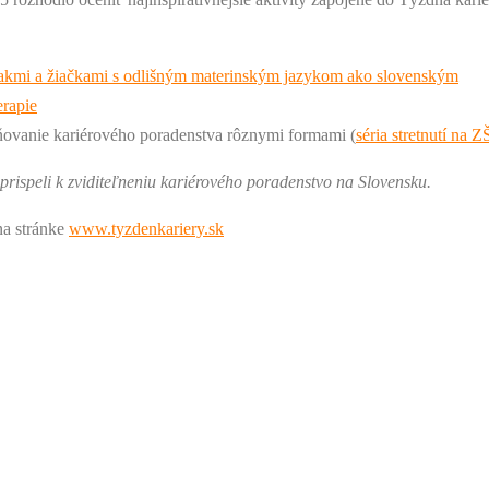
žiakmi a žiačkami s odlišným materinským jazykom ako slovenským
erapie
ňovanie kariérového poradenstva rôznymi formami (
séria stretnutí na Z
rispeli k zviditeľneniu kariérového poradenstvo na Slovensku.
na stránke
www.tyzdenkariery.sk