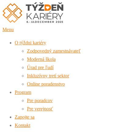
Prejsť
na
obsah
Menu
O týždni kariéry
Zodpovedný zamestnávateľ
Moderná škola
Úrad pre ľudí
Inkluzívny tretí sektor
Online poradenstvo
Program
Pre poradcov
Pre verejnosť
Zapojte sa
Kontakt