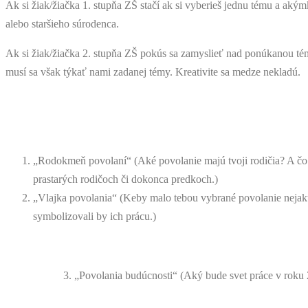
Ak si žiak/žiačka 1. stupňa ZŠ stačí ak si vyberieš jednu tému a akým
alebo staršieho súrodenca.
Ak si žiak/žiačka 2. stupňa ZŠ pokús sa zamyslieť nad ponúkanou té
musí sa však týkať nami zadanej témy. Kreativite sa medze nekladú.
„Rodokmeň povolaní“ (Aké povolanie majú tvoji rodičia? A čo tvo
prastarých rodičoch či dokonca predkoch.)
„Vlajka povolania“ (Keby malo tebou vybrané povolanie nejakú 
symbolizovali by ich prácu.)
3. „Povolania budúcnosti“ (Aký bude svet práce v rok