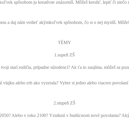
koľvek spôsobom ju kreatívne znázorníš. Môžeš kresliť, lepiť či niečo 
mou a daj nám vedieť akýmkoľvek spôsobom, čo si o nej myslíš. Môžeš 
TÉMY
1.supeň ZŠ
ji starí rodičia, prípadne súrodenci? Ak ťa to zaujíma, môžeš sa pozrie
vlajku alebo erb ako vyzerala? Vyber si jedno alebo viacero povolaní a
2.stupeň ZŠ
u 2050? Alebo v roku 2100? Vzniknú v budúcnosti nové povolania? A