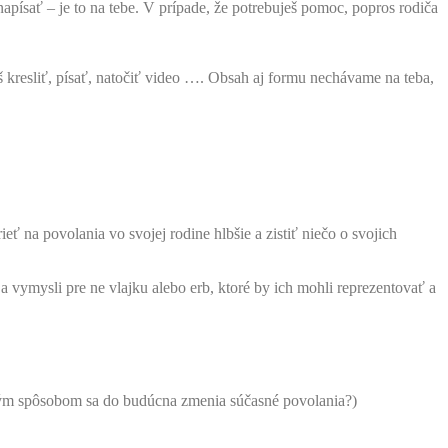
napísať – je to na tebe. V prípade, že potrebuješ pomoc, popros rodiča
kresliť, písať, natočiť video …. Obsah aj formu nechávame na teba,
ť na povolania vo svojej rodine hlbšie a zistiť niečo o svojich
 vymysli pre ne vlajku alebo erb, ktoré by ich mohli reprezentovať a
kým spôsobom sa do budúcna zmenia súčasné povolania?)