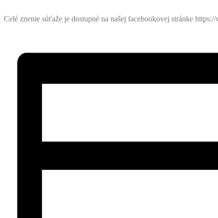
Celé znenie súťaže je dostupné na našej facebookovej stránke https