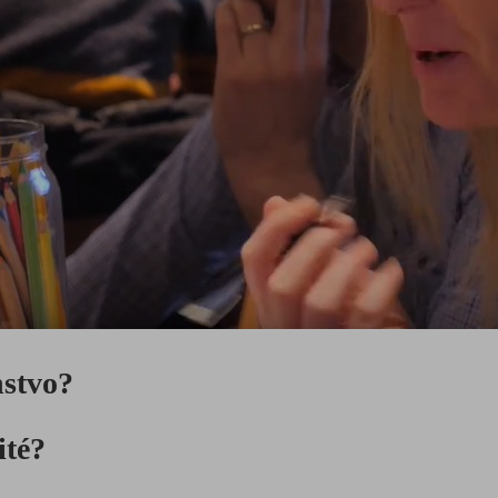
stvo?
ité?