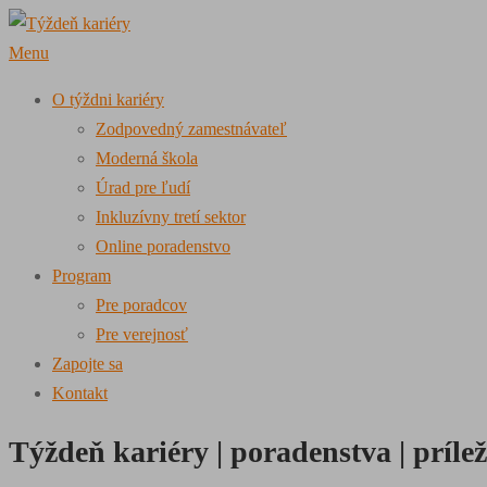
Prejsť
na
Menu
obsah
O týždni kariéry
Zodpovedný zamestnávateľ
Moderná škola
Úrad pre ľudí
Inkluzívny tretí sektor
Online poradenstvo
Program
Pre poradcov
Pre verejnosť
Zapojte sa
Kontakt
Týždeň
kariéry | poradenstva | prílež