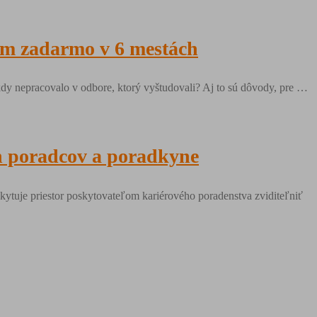
om zadarmo v 6 mestách
ikdy nepracovalo v odbore, ktorý vyštudovali? Aj to sú dôvody, pre …
ých poradcov a poradkyne
oskytuje priestor poskytovateľom kariérového poradenstva zviditeľniť