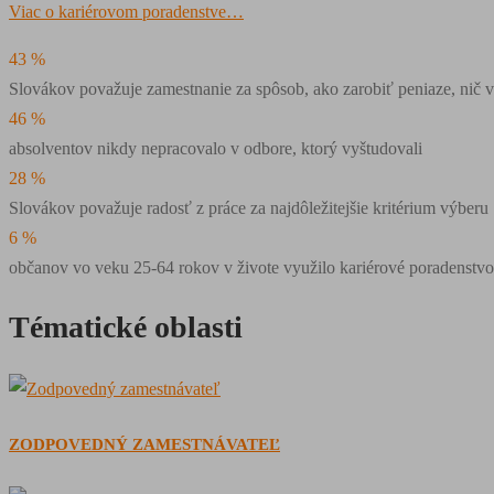
Viac o kariérovom poradenstve…
43
%
Slovákov považuje zamestnanie za spôsob, ako zarobiť peniaze, nič v
46
%
absolventov nikdy nepracovalo v odbore, ktorý vyštudovali
28
%
Slovákov považuje radosť z práce za najdôležitejšie kritérium výberu
6
%
občanov vo veku 25-64 rokov v živote využilo kariérové poradenstvo
Tématické oblasti
ZODPOVEDNÝ ZAMESTNÁVATEĽ