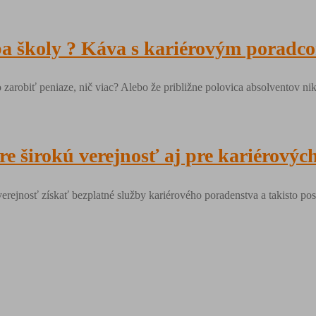
ba školy ? Káva s kariérovým poradc
 zarobiť peniaze, nič viac? Alebo že približne polovica absolventov n
pre širokú verejnosť aj pre kariérov
 verejnosť získať bezplatné služby kariérového poradenstva a takisto p