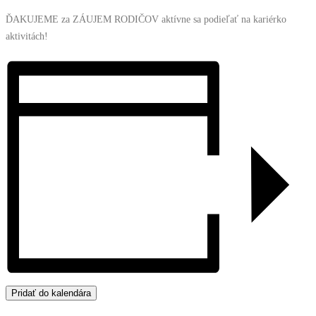
ĎAKUJEME za ZÁUJEM RODIČOV aktívne sa podieľať na kariérko
aktivitách!
Pridať do kalendára