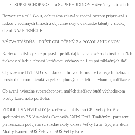
SUPERSCHOPNOSTI a SUPERHRDINOV v štvrtáckych triedach
Rozvoniame celú školu, ochutnáme zdravé vianočné recepty pripravené s
láskou v rodinných tímoch a objavíme skryté cukrárske talenty v sladkej
dielni NAJ PERNÍČEK.
VÝZVA TÝŽDŇA – PRÍSŤ OBLEČENÝ ZA POVOLANIE SNOV
Kariérko aktivitky sme pripravili prihliadajúc na vekové osobitosti mladších
žiakov v súlade s témami kariérovej výchovy na 1.stupni základných škôl.
Objavovanie HVIEZDY sa uskutoční hravou formou v tvorivých dielňach
prostredníctvom interaktívnych skupinových aktivít s prvkami gamifikácie.
Objavené hviezdne superschopnosti malých žiačikov budú východiskom
tvorby kariérneho portfólia.
ZRODILI SA HVIEZDY je kariérovou aktivitou CPP Veľký Krtíš v
spolupráci so ZŠ Vsevoloda Čechoviča Veľký Krtíš. Tradičnými partnermi
pri realizácií podujatia sú stredné školy okresu Veľký Krtíš: Spojená škola
Modrý Kameň, SOŠ Želovce, SOŠ Veľký Krtíš.