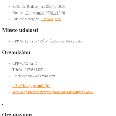
Začiatok:
9. decembra 2024 o 10:00
Koniec:
12. decembra 2024 o 12:00
Udalosť Kategória:
Pre verejnosť
Miesto udalosti
CPP Veľký Krtíš / ZŠ V. Čechoviča Veľký Krtíš
Organizátor
CPP Veľký Krtíš
Telefón
0474831427
Email
cpppapvk@gmail.com
«
Živé knihy pre mladých
Workshop pre kariérových poradcov základných škôl
»
.
Organizátori