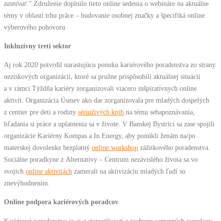
zasnívať.
” Združenie doplnilo tieto online sedenia o webináre na aktuálne
témy v oblasti trhu práce – budovanie osobnej značky a špecifiká online
výberového pohovoru.
Inkluzívny tretí sektor
Aj rok 2020 potvrdil narastujúcu ponuku kariérového poradenstva zo strany
neziskových organizácií, ktoré sa pružne prispôsobili aktuálnej situácii
a v rámci Týždňa kariéry zorganizovali viacero inšpiratívnych online
aktivít. Organizácia Úsmev ako dar zorganizovala pre mladých dospelých
z centier pre deti a rodiny
sériuživých kníh
na tému sebapoznávania,
hľadania si práce a uplatnenia sa v živote. V Banskej Bystrici sa zase spojili
organizácie Kariérny Kompas a In Energy, aby ponúkli ženám na/po
materskej dovolenke bezplatný
online workshop
zážitkového poradenstva.
Sociálne poradkyne z Alternatívy – Centrum nezávislého života sa vo
svojich
online aktivitách
zamerali na aktivizáciu mladých ľudí so
znevýhodnením.
Online podpora kariérových poradcov
Kariérové poradenstvo je aj o starostlivosti a podpore samotných poradcov.