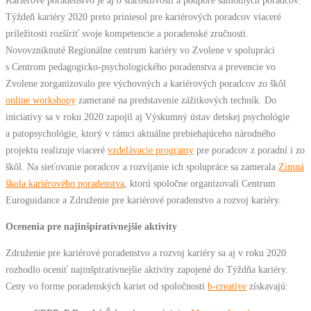
Týždeň kariéry 2020 preto priniesol pre kariérových poradcov viaceré
príležitosti rozšíriť svoje kompetencie a poradenské zručnosti.
Novovzniknuté Regionálne centrum kariéry vo Zvolene v spolupráci
s Centrom pedagogicko-psychologického poradenstva a prevencie vo
Zvolene zorganizovalo pre výchovných a kariérových poradcov zo škôl
online workshopy
zamerané na predstavenie zážitkových techník. Do
iniciatívy sa v roku 2020 zapojil aj Výskumný ústav detskej psychológie
a patopsychológie, ktorý v rámci aktuálne prebiehajúceho národného
projektu realizuje viaceré
vzdelávacie programy
pre poradcov z poradní i zo
škôl. Na sieťovanie poradcov a rozvíjanie ich spolupráce sa zamerala
Zimná
škola kariérového poradenstva
, ktorú spoločne organizovali Centrum
Euroguidance a Združenie pre kariérové poradenstvo a rozvoj kariéry.
Ocenenia pre najinšpiratívnejšie aktivity
Združenie pre kariérové poradenstvo a rozvoj kariéry sa aj v roku 2020
rozhodlo oceniť najinšpiratívnejšie aktivity zapojené do Týždňa kariéry.
Ceny vo forme poradenských kariet od spoločnosti
b-creative
získavajú: