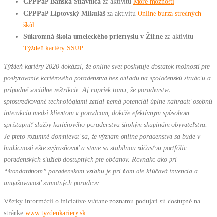
CPPPaP Banská Štiavnica
za aktivitu
More možností
CPPPaP Liptovský Mikuláš
za aktivitu
Online burza stredných
škôl
Súkromná škola umeleckého priemyslu v Žiline
za aktivitu
Týždeň kariéry SSUP
Týždeň kariéry 2020 dokázal, že online svet poskytuje dostatok možností pre
poskytovanie kariérového poradenstva bez ohľadu na spoločenskú situáciu a
prípadné sociálne reštrikcie. Aj napriek tomu, že poradenstvo
sprostredkované technológiami zatiaľ nemá potenciál úplne nahradiť osobnú
interakciu medzi klientom a poradcom, dokáže efektívnym spôsobom
sprístupniť služby kariérového poradenstva širokým skupinám obyvateľstva.
Je preto rozumné domnievať sa, že význam online poradenstva sa bude v
budúcnosti ešte zvýrazňovať a stane sa stabilnou súčasťou portfólia
poradenských služieb dostupných pre občanov. Rovnako ako pri
“štandardnom” poradenskom vzťahu je pri ňom ale kľúčová invencia a
angažovanosť samotných poradcov.
Všetky informácii o iniciatíve vrátane zoznamu podujatí sú dostupné na
stránke
www.tyzdenkariery.sk