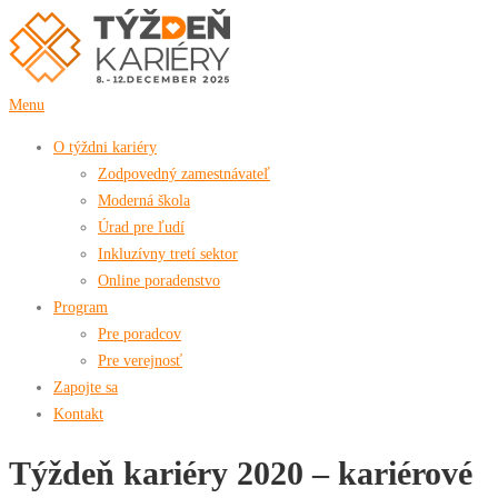
Prejsť
na
obsah
Menu
O týždni kariéry
Zodpovedný zamestnávateľ
Moderná škola
Úrad pre ľudí
Inkluzívny tretí sektor
Online poradenstvo
Program
Pre poradcov
Pre verejnosť
Zapojte sa
Kontakt
Týždeň kariéry 2020 – kariérové