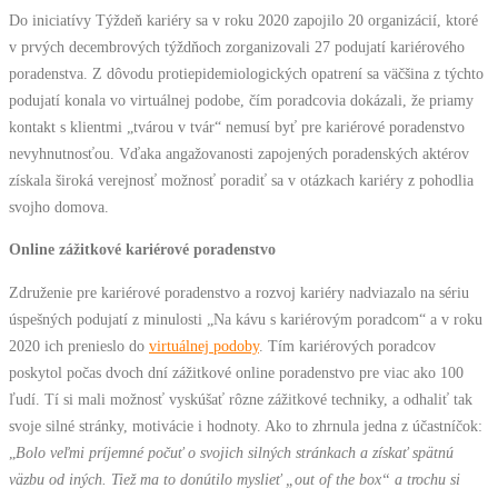
Do iniciatívy Týždeň kariéry sa v roku 2020 zapojilo 20 organizácií, ktoré
v prvých decembrových týždňoch zorganizovali 27 podujatí kariérového
poradenstva. Z dôvodu protiepidemiologických opatrení sa väčšina z týchto
podujatí konala vo virtuálnej podobe, čím poradcovia dokázali, že priamy
kontakt s klientmi „tvárou v tvár“ nemusí byť pre kariérové poradenstvo
nevyhnutnosťou. Vďaka angažovanosti zapojených poradenských aktérov
získala široká verejnosť možnosť poradiť sa v otázkach kariéry z pohodlia
svojho domova.
Online zážitkové kariérové poradenstvo
Združenie pre kariérové poradenstvo a rozvoj kariéry nadviazalo na sériu
úspešných podujatí z minulosti „Na kávu s kariérovým poradcom“ a v roku
2020 ich prenieslo do
virtuálnej podoby
. Tím kariérových poradcov
poskytol počas dvoch dní zážitkové online poradenstvo pre viac ako 100
ľudí. Tí si mali možnosť vyskúšať rôzne zážitkové techniky, a odhaliť tak
svoje silné stránky, motivácie i hodnoty. Ako to zhrnula jedna z účastníčok:
„
Bolo veľmi príjemné počuť o svojich silných stránkach a získať spätnú
väzbu od iných. Tiež ma to donútilo myslieť „out of the box“ a trochu si