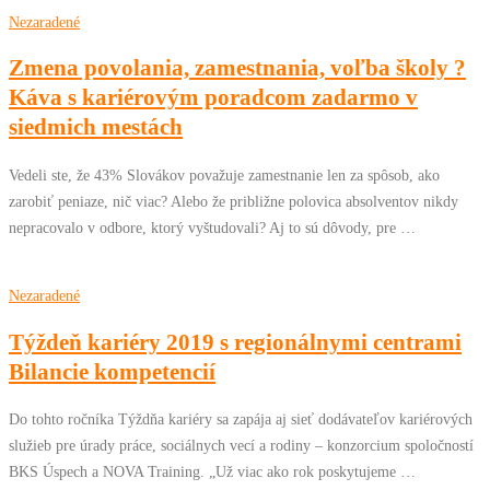
Nezaradené
Zmena povolania, zamestnania, voľba školy ?
Káva s kariérovým poradcom zadarmo v
siedmich mestách
Vedeli ste, že 43% Slovákov považuje zamestnanie len za spôsob, ako
zarobiť peniaze, nič viac? Alebo že približne polovica absolventov nikdy
nepracovalo v odbore, ktorý vyštudovali? Aj to sú dôvody, pre …
Nezaradené
Týždeň kariéry 2019 s regionálnymi centrami
Bilancie kompetencií
Do tohto ročníka Týždňa kariéry sa zapája aj sieť dodávateľov kariérových
služieb pre úrady práce, sociálnych vecí a rodiny – konzorcium spoločností
BKS Úspech a NOVA Training. „Už viac ako rok poskytujeme …