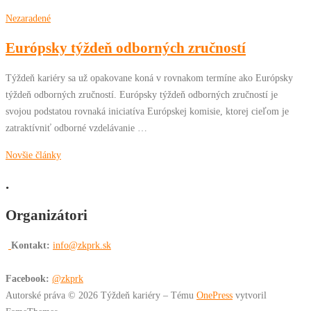
Nezaradené
Európsky týždeň odborných zručností
Týždeň kariéry sa už opakovane koná v rovnakom termíne ako Európsky
týždeň odborných zručností. Európsky týždeň odborných zručností je
svojou podstatou rovnaká iniciatíva Európskej komisie, ktorej cieľom je
zatraktívniť odborné vzdelávanie …
Navigácia
Novšie články
v
.
článkoch
Organizátori
Kontakt:
info@zkprk.sk
Facebook:
@zkprk
Autorské práva © 2026 Týždeň kariéry
–
Tému
OnePress
vytvoril