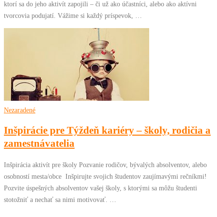
ktorí sa do jeho aktivít zapojili – či už ako účastníci, alebo ako aktívni
tvorcovia podujatí. Vážime si každý príspevok, …
Nezaradené
Inšpirácie pre Týždeň kariéry – školy, rodičia a
zamestnávatelia
Inšpirácia aktivít pre školy Pozvanie rodičov, bývalých absolventov, alebo
osobností mesta/obce Inšpirujte svojich študentov zaujímavými rečníkmi!
Pozvite úspešných absolventov vašej školy, s ktorými sa môžu študenti
stotožniť a nechať sa nimi motivovať. …